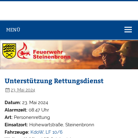
Zum
Inhalt
springen
Feuerwehr
Steinenbronn
MENÜ
Unterstützung Rettungsdienst
23. Mai 2024
Datum:
23. Mai 2024
Alarmzeit:
08:47 Uhr
Art:
Personenrettung
Einsatzort:
Hohewartstraße, Steinenbronn
Fahrzeuge:
KdoW
,
LF 10/6