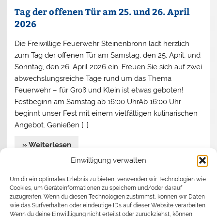
Tag der offenen Tür am 25. und 26. April
2026
Die Freiwillige Feuerwehr Steinenbronn lädt herzlich
zum Tag der offenen Tür am Samstag, den 25. April, und
Sonntag, den 26. April 2026 ein. Freuen Sie sich auf zwei
abwechslungsreiche Tage rund um das Thema
Feuerwehr – für Groß und Klein ist etwas geboten!
Festbeginn am Samstag ab 16:00 UhrAb 16:00 Uhr
beginnt unser Fest mit einem vielfältigen kulinarischen
Angebot. Genießen […]
» Weiterlesen
Einwilligung verwalten
Jahreshauptversammlung 2026
Um dir ein optimales Erlebnis zu bieten, verwenden wir Technologien wie
Cookies, um Geräteinformationen zu speichern und/oder darauf
Begrüßen durfte Kommandant Stefan Turata
zuzugreifen. Wenn du diesen Technologien zustimmst, können wir Daten
wie das Surfverhalten oder eindeutige IDs auf dieser Website verarbeiten.
Bürgermeister Ronny Habakuk und seine Assistentin
Wenn du deine Einwillligung nicht erteilst oder zurückziehst, können