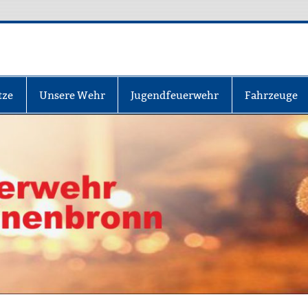
nbronn
tze
Unsere Wehr
Jugendfeuerwehr
Fahrzeuge