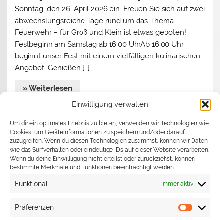
Sonntag, den 26. April 2026 ein. Freuen Sie sich auf zwei
abwechslungsreiche Tage rund um das Thema
Feuerwehr – für Groß und Klein ist etwas geboten!
Festbeginn am Samstag ab 16:00 UhrAb 16:00 Uhr
beginnt unser Fest mit einem vielfältigen kulinarischen
Angebot. Genießen […]
» Weiterlesen
Einwilligung verwalten
Jahreshauptversammlung 2026
Um dir ein optimales Erlebnis zu bieten, verwenden wir Technologien wie
Cookies, um Geräteinformationen zu speichern und/oder darauf
Begrüßen durfte Kommandant Stefan Turata
zuzugreifen. Wenn du diesen Technologien zustimmst, können wir Daten
wie das Surfverhalten oder eindeutige IDs auf dieser Website verarbeiten.
Bürgermeister Ronny Habakuk und seine Assistentin
Wenn du deine Einwillligung nicht erteilst oder zurückziehst, können
Judith Epp, die Gemeinderäte Ingrid Brauner, Margit
bestimmte Merkmale und Funktionen beeinträchtigt werden.
Hihn und Frank Schweizer. Aus den eigenen Reihen
Funktional
Immer aktiv
waren Roland Kißling, Frank Luz, Giovanni Sena und
Stefan Turata anwesend. Zudem waren der
Präferenzen
Präfere
Kreisfeuerwehrverbandsvorsitzende Markus Priesching,