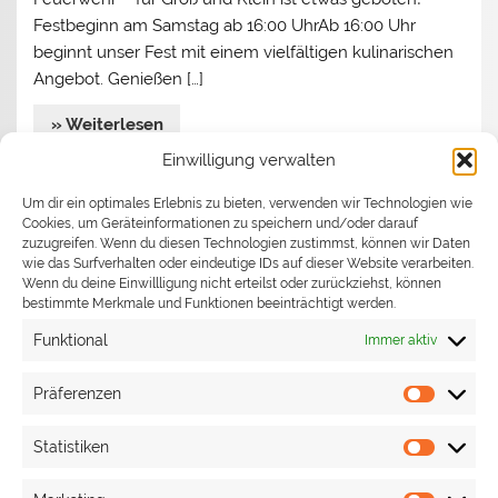
Festbeginn am Samstag ab 16:00 UhrAb 16:00 Uhr
beginnt unser Fest mit einem vielfältigen kulinarischen
Angebot. Genießen […]
» Weiterlesen
Einwilligung verwalten
Jahreshauptversammlung 2026
Um dir ein optimales Erlebnis zu bieten, verwenden wir Technologien wie
Cookies, um Geräteinformationen zu speichern und/oder darauf
Begrüßen durfte Kommandant Stefan Turata
zuzugreifen. Wenn du diesen Technologien zustimmst, können wir Daten
wie das Surfverhalten oder eindeutige IDs auf dieser Website verarbeiten.
Bürgermeister Ronny Habakuk und seine Assistentin
Wenn du deine Einwillligung nicht erteilst oder zurückziehst, können
Judith Epp, die Gemeinderäte Ingrid Brauner, Margit
bestimmte Merkmale und Funktionen beeinträchtigt werden.
Hihn und Frank Schweizer. Aus den eigenen Reihen
Funktional
Immer aktiv
waren Roland Kißling, Frank Luz, Giovanni Sena und
Stefan Turata anwesend. Zudem waren der
Präferenzen
Präfere
Kreisfeuerwehrverbandsvorsitzende Markus Priesching,
der Leiter der Führungsgruppe Jürgen Widmann,
Statistiken
Statisti
Vertreter der Nachbarwehren aus Hildrizhausen,
Leinfelden, Schönaich und Waldenbuch zu Gast. […]