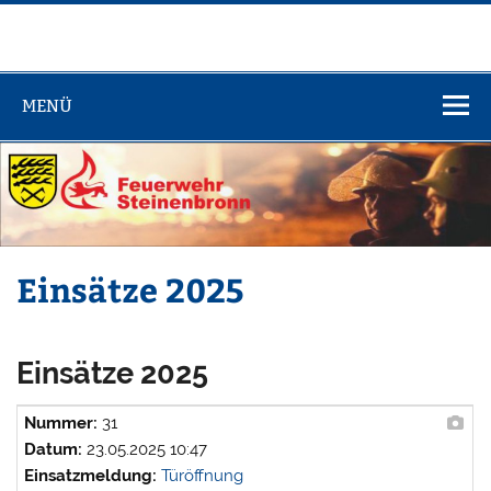
Zum
Inhalt
springen
Feuerwehr
Steinenbronn
MENÜ
Einsätze 2025
Einsätze 2025
Nummer:
31
Datum:
23.05.2025 10:47
Einsatzmeldung:
Türöffnung