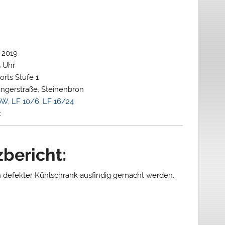
 2019
5 Uhr
rts Stufe 1
ingerstraße, Steinenbron
oW
,
LF 10/6
,
LF 16/24
:
zbericht:
 defekter Kühlschrank ausfindig gemacht werden.