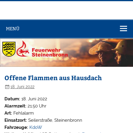
Zum
Inhalt
springen
Feuerwehr
Steinenbronn
MENÜ
Offene Flammen aus Hausdach
18. Juni 2022
Datum:
18. Juni 2022
Alarmzeit:
21:50 Uhr
Art:
Fehlalarm
Einsatzort:
Seilerstraße, Steinenbronn
Fahrzeuge:
KdoW