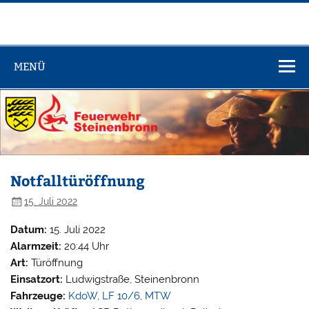
Zum
Inhalt
springen
Feuerwehr
Steinenbronn
MENÜ
Notfalltüröffnung
15. Juli 2022
Datum:
15. Juli 2022
Alarmzeit:
20:44 Uhr
Art:
Türöffnung
Einsatzort:
Ludwigstraße, Steinenbronn
Fahrzeuge:
KdoW
,
LF 10/6
,
MTW