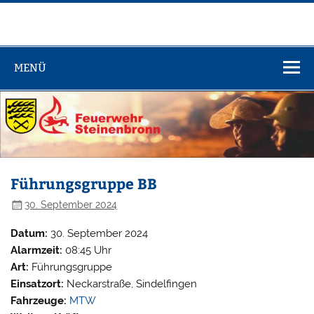
Zum
Inhalt
springen
Feuerwehr
Steinenbronn
MENÜ
Führungsgruppe BB
30. September 2024
Datum:
30. September 2024
Alarmzeit:
08:45 Uhr
Art:
Führungsgruppe
Einsatzort:
Neckarstraße, Sindelfingen
Fahrzeuge:
MTW