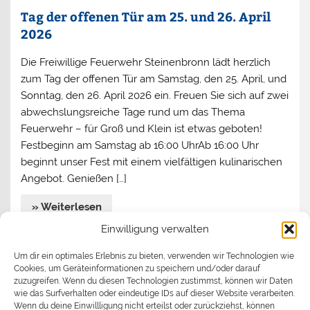
Tag der offenen Tür am 25. und 26. April
2026
Die Freiwillige Feuerwehr Steinenbronn lädt herzlich
zum Tag der offenen Tür am Samstag, den 25. April, und
Sonntag, den 26. April 2026 ein. Freuen Sie sich auf zwei
abwechslungsreiche Tage rund um das Thema
Feuerwehr – für Groß und Klein ist etwas geboten!
Festbeginn am Samstag ab 16:00 UhrAb 16:00 Uhr
beginnt unser Fest mit einem vielfältigen kulinarischen
Angebot. Genießen […]
» Weiterlesen
Einwilligung verwalten
Jahreshauptversammlung 2026
Um dir ein optimales Erlebnis zu bieten, verwenden wir Technologien wie
Cookies, um Geräteinformationen zu speichern und/oder darauf
Begrüßen durfte Kommandant Stefan Turata
zuzugreifen. Wenn du diesen Technologien zustimmst, können wir Daten
wie das Surfverhalten oder eindeutige IDs auf dieser Website verarbeiten.
Bürgermeister Ronny Habakuk und seine Assistentin
Wenn du deine Einwillligung nicht erteilst oder zurückziehst, können