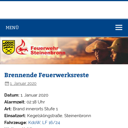
Zum
Inhalt
springen
Feuerwehr
Steinenbronn
MENÜ
Brennende Feuerwerksreste
1. Januar 2020
Datum:
1. Januar 2020
Alarmzeit:
02:18 Uhr
Art:
Brand innerorts Stufe 1
Einsatzort:
Kegelsklingstraße, Steinenbronn
Fahrzeuge:
KdoW
,
LF 16/24