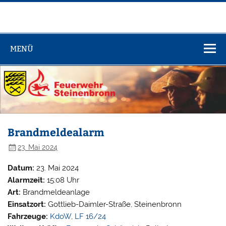
Zum
Inhalt
springen
Feuerwehr
Steinenbronn
MENÜ
Brandmeldealarm
23. Mai 2024
Datum:
23. Mai 2024
Alarmzeit:
15:08 Uhr
Art:
Brandmeldeanlage
Einsatzort:
Gottlieb-Daimler-Straße, Steinenbronn
Fahrzeuge:
KdoW
,
LF 16/24