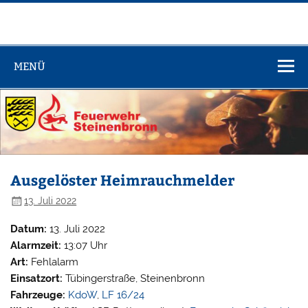
Zum
Inhalt
springen
Feuerwehr
Steinenbronn
MENÜ
Ausgelöster Heimrauchmelder
13. Juli 2022
Datum:
13. Juli 2022
Alarmzeit:
13:07 Uhr
Art:
Fehlalarm
Einsatzort:
Tübingerstraße, Steinenbronn
Fahrzeuge:
KdoW
,
LF 16/24