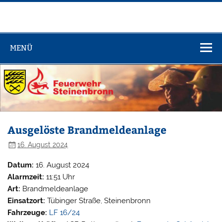
Zum
Inhalt
springen
Feuerwehr
Steinenbronn
MENÜ
Ausgelöste Brandmeldeanlage
16. August 2024
Datum:
16. August 2024
Alarmzeit:
11:51 Uhr
Art:
Brandmeldeanlage
Einsatzort:
Tübinger Straße, Steinenbronn
Fahrzeuge:
LF 16/24