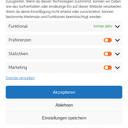
Begrüßen durfte Kommandant Stefan Turata
zuzugreifen. Wenn du diesen Technologien zustimmst, können wir Daten
wie das Surfverhalten oder eindeutige IDs auf dieser Website verarbeiten.
Bürgermeister Ronny Habakuk und seine Assistentin
Wenn du deine Einwillligung nicht erteilst oder zurückziehst, können
Judith Epp, die Gemeinderäte Ingrid Brauner, Margit
bestimmte Merkmale und Funktionen beeinträchtigt werden.
Hihn und Frank Schweizer. Aus den eigenen Reihen
Funktional
Immer aktiv
waren Roland Kißling, Frank Luz, Giovanni Sena und
Stefan Turata anwesend. Zudem waren der
Präferenzen
Präfere
Kreisfeuerwehrverbandsvorsitzende Markus Priesching,
der Leiter der Führungsgruppe Jürgen Widmann,
Statistiken
Statisti
Vertreter der Nachbarwehren aus Hildrizhausen,
Leinfelden, Schönaich und Waldenbuch zu Gast. […]
Marketing
Marketi
» Weiterlesen
Dienste verwalten
Akzeptieren
Facebook
Ablehnen
Instagram
Einstellungen speichern