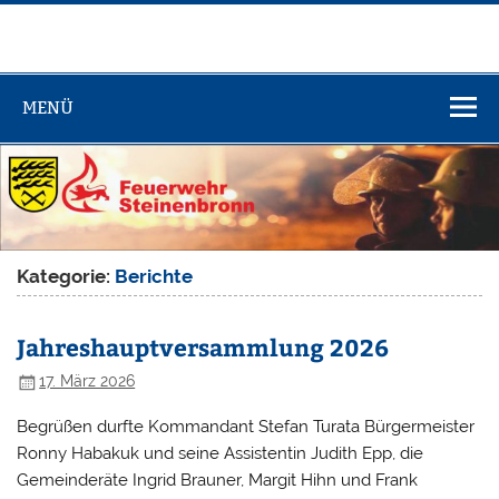
Zum
Inhalt
springen
Feuerwehr
Steinenbronn
MENÜ
Kategorie:
Berichte
Jahreshauptversammlung 2026
17. März 2026
Begrüßen durfte Kommandant Stefan Turata Bürgermeister
Ronny Habakuk und seine Assistentin Judith Epp, die
Gemeinderäte Ingrid Brauner, Margit Hihn und Frank