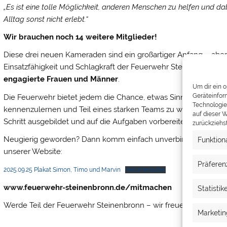
„Es ist eine tolle Möglichkeit, anderen Menschen zu helfen und 
Alltag sonst nicht erlebt.“
Wir brauchen noch 14 weitere Mitglieder!
Diese drei neuen Kameraden sind ein großartiger Anfang – aber u
Einsatzfähigkeit und Schlagkraft der Feuerwehr Steinenbronn lan
engagierte Frauen und Männer
.
Um dir ein 
Geräteinfor
Die Feuerwehr bietet jedem die Chance, etwas Sinnvolles für d
Technologie
kennenzulernen und Teil eines starken Teams zu werden. Vorkenn
auf dieser W
Schritt ausgebildet und auf die Aufgaben vorbereitet.
zurückziehs
Neugierig geworden? Dann komm einfach unverbindlich bei eine
Funktion
unserer Website:
Präferen
2025.09.25 Plakat Simon, Timo und Marvin
Herunterladen
www.feuerwehr-steinenbronn.de/mitmachen
Statistik
Werde Teil der Feuerwehr Steinenbronn – wir freuen uns auf dic
Marketin