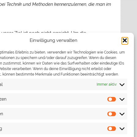
dabei Technik und Methoden kennenzulernen, die man im
nser Ziel ist noch nicht erreicht. Um die
Einwilligung verwalten
gfristig zu sichern, fehlen uns aktuell
noch 14
optimales Erlebnis zu bieten, verwenden wir Technologien wie Cookies, um
mationen zu speichern und/oder darauf zuzugreifen. Wenn du diesen
ie Gemeinschaft zu tun, spannende Technik
n zustimmst, können wir Daten wie das Surfverhalten oder eindeutige IDs
tnisse sind nicht notwendig – jeder wird Schritt für
ebsite verarbeiten. Wenn du deine Einwillligung nicht erteilst oder
t, können bestimmte Merkmale und Funktionen beeinträchtigt werden.
r unserer Übungen vorbei oder informiere dich auf
al
Immer aktiv
zen
Präferen
en
Statistike
h! 🚒
g
Marketin