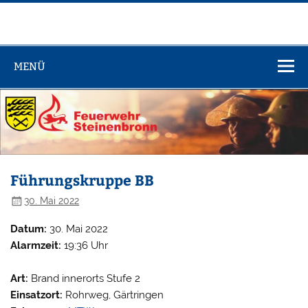
Zum
Inhalt
springen
Feuerwehr
Steinenbronn
MENÜ
Führungskruppe BB
30. Mai 2022
Datum:
30. Mai 2022
Alarmzeit:
19:36 Uhr
Art:
Brand innerorts Stufe 2
Einsatzort:
Rohrweg, Gärtringen