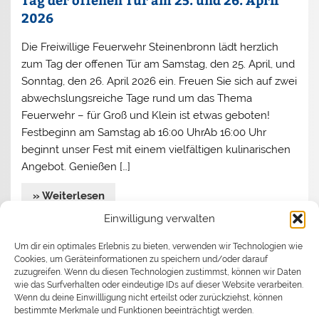
2026
Die Freiwillige Feuerwehr Steinenbronn lädt herzlich
zum Tag der offenen Tür am Samstag, den 25. April, und
Sonntag, den 26. April 2026 ein. Freuen Sie sich auf zwei
abwechslungsreiche Tage rund um das Thema
Feuerwehr – für Groß und Klein ist etwas geboten!
Festbeginn am Samstag ab 16:00 UhrAb 16:00 Uhr
beginnt unser Fest mit einem vielfältigen kulinarischen
Angebot. Genießen […]
» Weiterlesen
Einwilligung verwalten
Jahreshauptversammlung 2026
Um dir ein optimales Erlebnis zu bieten, verwenden wir Technologien wie
Cookies, um Geräteinformationen zu speichern und/oder darauf
Begrüßen durfte Kommandant Stefan Turata
zuzugreifen. Wenn du diesen Technologien zustimmst, können wir Daten
wie das Surfverhalten oder eindeutige IDs auf dieser Website verarbeiten.
Bürgermeister Ronny Habakuk und seine Assistentin
Wenn du deine Einwillligung nicht erteilst oder zurückziehst, können
Judith Epp, die Gemeinderäte Ingrid Brauner, Margit
bestimmte Merkmale und Funktionen beeinträchtigt werden.