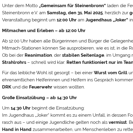
Unter dem Motto
„Gemeinsam für Steinenbronn“
laden die Fe
Steinenbronn e.V. am
Samstag, den 31. Mai 2025
, herzlich zur
g
Veranstaltung beginnt um
12:00 Uhr
am
Jugendhaus „Joker“
in
Mitmachen und Erleben – ab 12:00 Uhr
Ab 12:00 Uhr haben alle Bürgerinnen und Bürger die Gelegenhei
Mitmach-Stationen können Sie ausprobieren, wie es ist, in die Ro
Ob bei der
Reanimation
, der
stabilen Seitenlage
, im Umgang 
Strahlrohrs
– schnell wird klar:
Retten funktioniert nur im Tea
Für das leibliche Wohl ist gesorgt – bei einer
Wurst vom Grill
un
ehrenamtlichen Helferinnen und Helfern ins Gespräch kommen 
DRK
und die
Feuerwehr
wissen wollten.
Große Einsatzübung – ab 14:30 Uhr
Um
14:30 Uhr
beginnt die Einsatzübung:
Im Jugendhaus „Joker“ kommt es zu einem Unfall, in dessen Fo
rasch aus – und einige Jugendliche gelten noch als
vermisst
. 
Hand in Hand
zusammenarbeiten, um Menschenleben zu rette