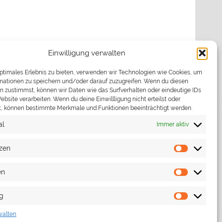
Einwilligung verwalten
 Feuerwehr und Norbert Belz, stv.
optimales Erlebnis zu bieten, verwenden wir Technologien wie Cookies, um
und informative Hauptübung geplant und
mationen zu speichern und/oder darauf zuzugreifen. Wenn du diesen
n zustimmst, können wir Daten wie das Surfverhalten oder eindeutige IDs
eratoren des DRK und Feuerwehr begleitet wurde.
ebsite verarbeiten. Wenn du deine Einwillligung nicht erteilst oder
 der Steinenbronner Feuerwehr mit allen Fahrzeugen
t, können bestimmte Merkmale und Funktionen beeinträchtigt werden.
gen ausschließlich vom DRK Schönaich und
al
Immer aktiv
h die sehr realistisch geschminkten Mimen, 7
smuster vorzeigten. Die zahlreichen Zuschauer
zen
Präferen
für Ihr Interesse!
en
Statistike
g
Marketin
walten