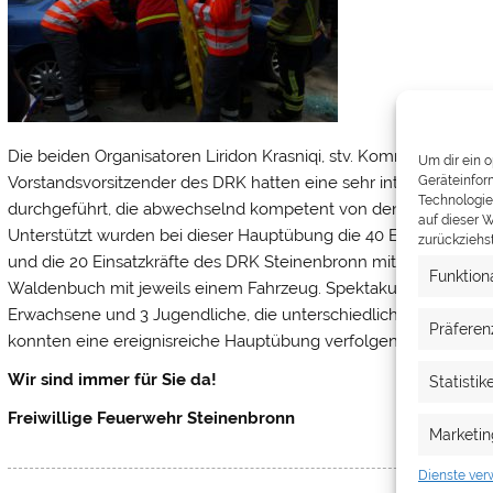
Die beiden Organisatoren Liridon Krasniqi, stv. Kommandant der
Um dir ein 
Vorstandsvorsitzender des DRK hatten eine sehr interessante 
Geräteinfor
Technologie
durchgeführt, die abwechselnd kompetent von den beiden Mod
auf dieser W
Unterstützt wurden bei dieser Hauptübung die 40 Einsatzkräfte
zurückziehs
und die 20 Einsatzkräfte des DRK Steinenbronn mit 3 Fahrzeu
Funktion
Waldenbuch mit jeweils einem Fahrzeug. Spektakulär waren auc
Erwachsene und 3 Jugendliche, die unterschiedliche Verletzung
Präferen
konnten eine ereignisreiche Hauptübung verfolgen. Vielen Dank 
Wir sind immer für Sie da!
Statistik
Freiwillige Feuerwehr Steinenbronn
Marketin
Dienste ver